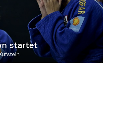
 startet
Kufstein