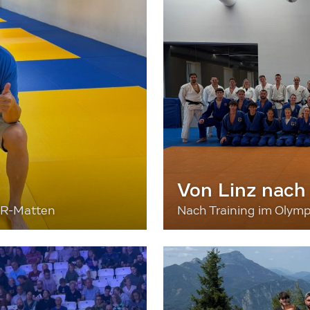
Von Linz nach
ER-Matten
Nach Training im Olymp