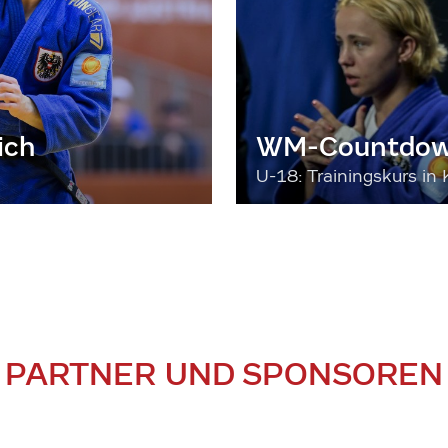
ich
WM-Countdown
U-18: Trainingskurs in 
PARTNER UND SPONSOREN