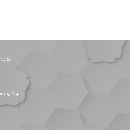
HES
ärung App