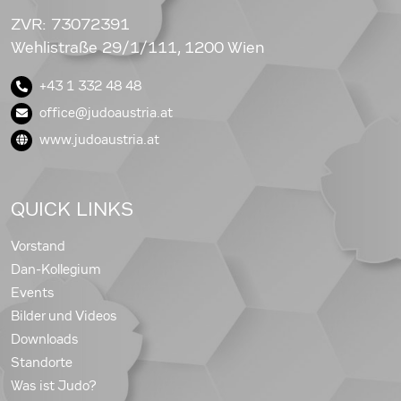
ZVR: 73072391
Wehlistraße 29/1/111, 1200 Wien
+43 1 332 48 48
office@judoaustria.at
www.judoaustria.at
QUICK LINKS
Vorstand
Dan-Kollegium
Events
Bilder und Videos
Downloads
Standorte
Was ist Judo?