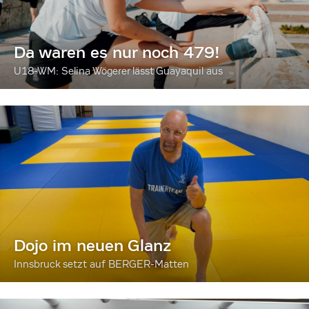
Da waren es nur noch 479!
U18-WM: Selina Wögerer lässt Guayaquil aus
Dojo im neuen Glanz
Innsbruck setzt auf BERGER-Matten