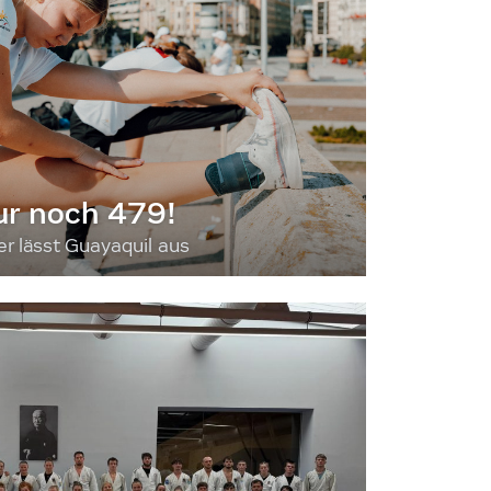
ur noch 479!
 lässt Guayaquil aus