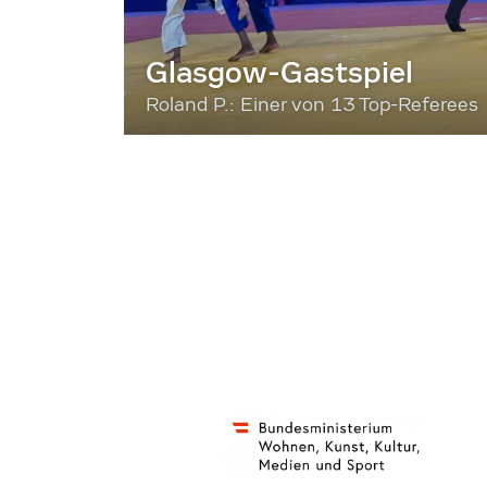
Glasgow-Gastspiel
Roland P.: Einer von 13 Top-Referees