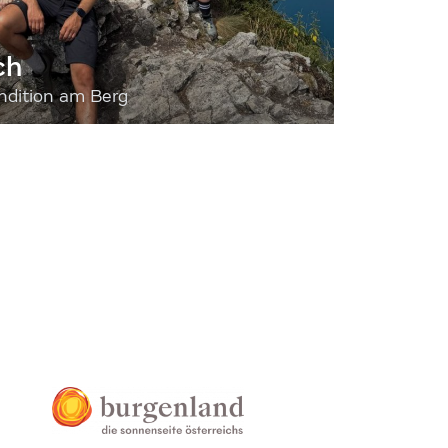
ch
dition am Berg