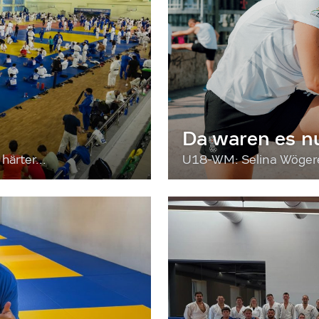
Da waren es n
härter...
U18-WM: Selina Wögerer