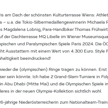
is am Dach der schönsten Kulturterrasse Wiens: Athle
 – u.a. die Tokio-Silbermedaillengewinnerin Michaela Po
ss Magdalena Lobnig, Para-Handbiker Thomas Frühwirt
 der Dachterrasse MQ Libelle im Wiener Museumsquartie
ympischen und Paralympischen Spiele Paris 2024. Die 
cht Ausstattern mit einem Wert von 4.300 Euro. Style F
hhaltigkeit beeindruckend!
 wieder die (olympischen) Ringe tragen zu können. Erst 
ser sein könnte. Ich habe 2 Grand-Slam-Turniere in Fo
in Abu Dhabi (Mitte Mai) und die Olympischen Spiele in 
leres in der neuen Olympia-Kollektion sichtlich wohl.
26-jährige Niederösterreicherin zum Nationalteam-Train