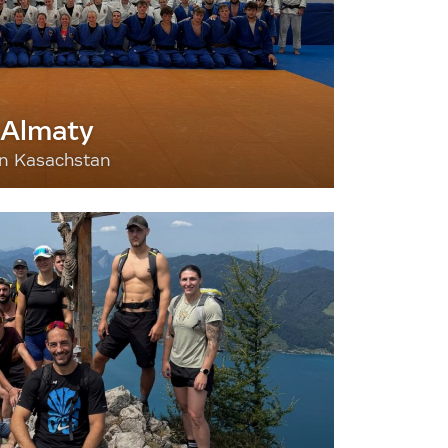
 Almaty
nn Kasachstan