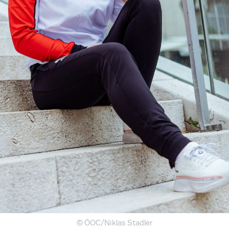
© ÖOC/Niklas Stadler