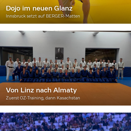
Dojo im neuen Glanz
Innsbruck setzt auf BERGER-Matten
Von Linz nach Almaty
Zuerst OZ-Training, dann Kasachstan