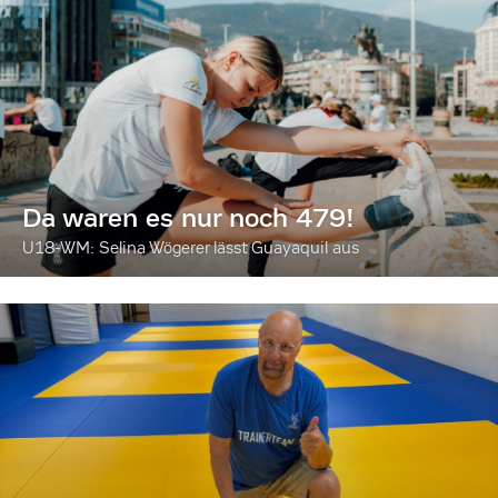
Da waren es nur noch 479!
U18-WM: Selina Wögerer lässt Guayaquil aus