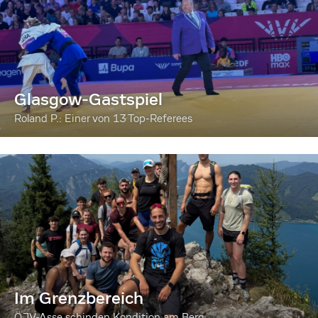
Glasgow-Gastspiel
Roland P.: Einer von 13 Top-Referees
Im Grenzbereich
ÖJV-Asse schinden Kondition am Berg