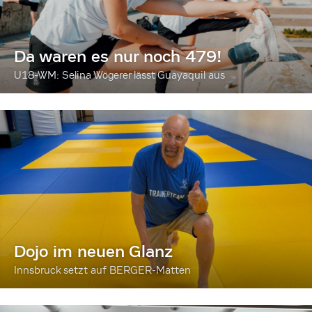
Da waren es nur noch 479!
U18-WM: Selina Wögerer lässt Guayaquil aus
Dojo im neuen Glanz
Innsbruck setzt auf BERGER-Matten