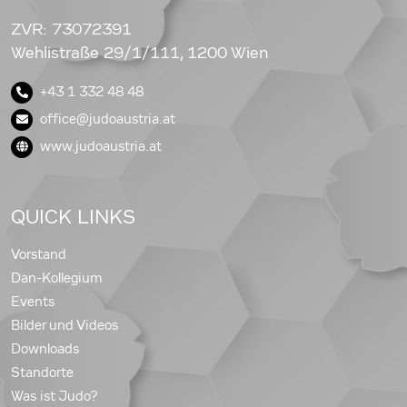
ZVR: 73072391
Wehlistraße 29/1/111, 1200 Wien
+43 1 332 48 48
office@judoaustria.at
www.judoaustria.at
QUICK LINKS
Vorstand
Dan-Kollegium
Events
Bilder und Videos
Downloads
Standorte
Was ist Judo?