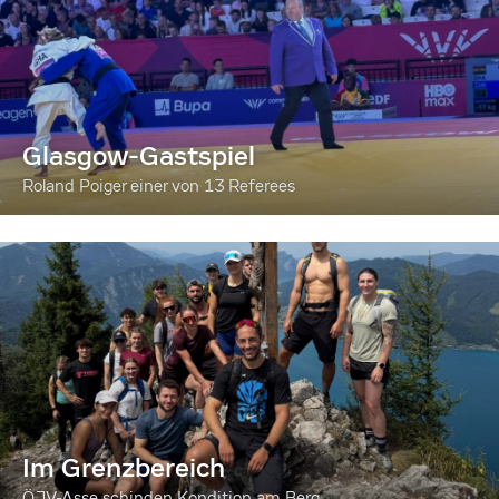
Glasgow-Gastspiel
Roland Poiger einer von 13 Referees
Im Grenzbereich
ÖJV-Asse schinden Kondition am Berg