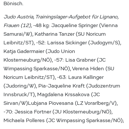
Bönisch.
Judo Austria, Trainingslager-Aufgebot für Lignano,
Frauen (12),
-48 kg: Jacqueline Springer (Vienna
Samurai/W), Katharina Tanzer (SU Noricum
Leibnitz/ST), -52: Larissa Sickinger (Judogym/S),
Katja Gadermaier (Judo Union
Klosterneuburg/NÖ), -57: Lisa Grabner (JC
Wimpassing Sparkasse/NÖ), Verena Hiden (SU
Noricum Leibnitz/ST), -63: Laura Kallinger
(Judoring/W), Pia-Jaqueline Kraft (Judozentrum
Innsbruck/T), Magdalena Krssakova (JC
Sirvan/W)Lubjana Piovesana (LZ Vorarlberg/V),
-70: Jessica Fortner (JU Klosterneuburg/NÖ),
Michaela Polleres (JC Wimpassing Sparkasse/NÖ);