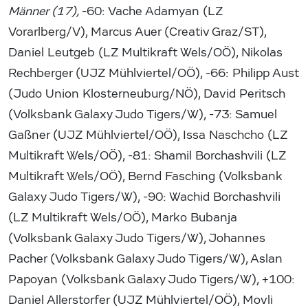
Männer (17),
-60: Vache Adamyan (LZ
Vorarlberg/V), Marcus Auer (Creativ Graz/ST),
Daniel Leutgeb (LZ Multikraft Wels/OÖ), Nikolas
Rechberger (UJZ Mühlviertel/OÖ), -66: Philipp Aust
(Judo Union Klosterneuburg/NÖ), David Peritsch
(Volksbank Galaxy Judo Tigers/W), -73: Samuel
Gaßner (UJZ Mühlviertel/OÖ), Issa Naschcho (LZ
Multikraft Wels/OÖ), -81: Shamil Borchashvili (LZ
Multikraft Wels/OÖ), Bernd Fasching (Volksbank
Galaxy Judo Tigers/W), -90: Wachid Borchashvili
(LZ Multikraft Wels/OÖ), Marko Bubanja
(Volksbank Galaxy Judo Tigers/W), Johannes
Pacher (Volksbank Galaxy Judo Tigers/W), Aslan
Papoyan (Volksbank Galaxy Judo Tigers/W), +100:
Daniel Allerstorfer (UJZ Mühlviertel/OÖ), Movli