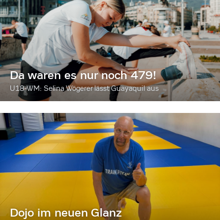
Da waren es nur noch 479!
U18-WM: Selina Wögerer lässt Guayaquil aus
Dojo im neuen Glanz