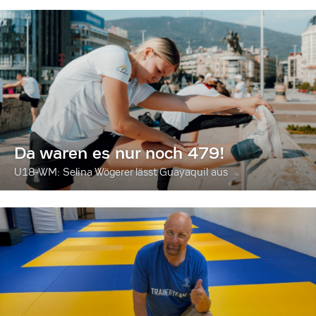
Da waren es nur noch 479!
U18-WM: Selina Wögerer lässt Guayaquil aus