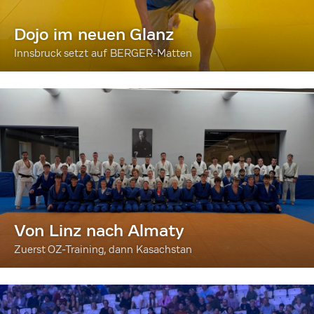
Dojo im neuen Glanz
Innsbruck setzt auf BERGER-Matten
Von Linz nach Almaty
Zuerst OZ-Training, dann Kasachstan