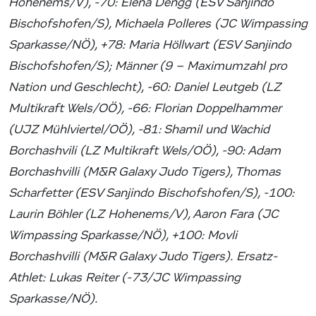
Hohenems/V), -70: Elena Dengg (ESV Sanjindo
Bischofshofen/S), Michaela Polleres (JC Wimpassing
Sparkasse/NÖ), +78: Maria Höllwart (ESV Sanjindo
Bischofshofen/S); Männer (9 – Maximumzahl pro
Nation und Geschlecht), -60: Daniel Leutgeb (LZ
Multikraft Wels/OÖ), -66: Florian Doppelhammer
(UJZ Mühlviertel/OÖ), -81: Shamil und Wachid
Borchashvili (LZ Multikraft Wels/OÖ), -90: Adam
Borchashvilli (M&R Galaxy Judo Tigers), Thomas
Scharfetter (ESV Sanjindo Bischofshofen/S), -100:
Laurin Böhler (LZ Hohenems/V), Aaron Fara (JC
Wimpassing Sparkasse/NÖ), +100: Movli
Borchashvilli (M&R Galaxy Judo Tigers).
Ersatz-
Athlet: Lukas Reiter (-73/JC Wimpassing
Sparkasse/NÖ).