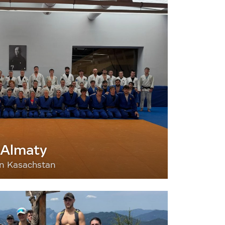
 Almaty
nn Kasachstan