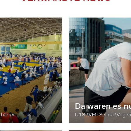
Da waren es n
härter...
U18-WM: Selina Wögerer