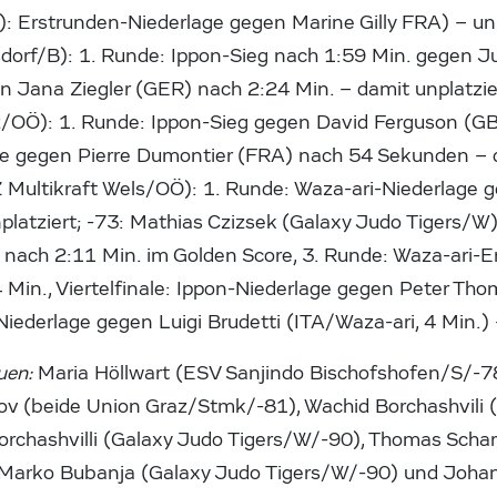
 Erstrunden-Niederlage gegen Marine Gilly FRA) – unpl
rf/B): 1. Runde: Ippon-Sieg nach 1:59 Min. gegen Juli
n Jana Ziegler (GER) nach 2:24 Min. – damit unplatzie
/OÖ): 1. Runde: Ippon-Sieg gegen David Ferguson (GB
e gegen Pierre Dumontier (FRA) nach 54 Sekunden – da
Z Multikraft Wels/OÖ): 1. Runde: Waza-ari-Niederlage 
latziert; -73: Mathias Czizsek (Galaxy Judo Tigers/W)
 nach 2:11 Min. im Golden Score, 3. Runde: Waza-ari-E
Min., Viertelfinale: Ippon-Niederlage gegen Peter Th
iederlage gegen Luigi Brudetti (ITA/Waza-ari, 4 Min.)
auen:
Maria Höllwart (ESV Sanjindo Bischofshofen/S/-7
v (beide Union Graz/Stmk/-81), Wachid Borchashvili (
chashvilli (Galaxy Judo Tigers/W/-90), Thomas Schar
 Marko Bubanja (Galaxy Judo Tigers/W/-90) und Joha