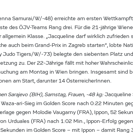
Vienna Samurai/W/-48) erreichte am ersten Wettkampf
este des ÖJV-Teams Rang drei. Für die 21-jährige Wiener
 allgemein Klasse. „Jacqueline darf wirklich zufrieden s
 auch beim Grand-Prix in Zagreb starten“, lobte Natio
y Judo Tigers/W/-73) belegte den siebenten Platz und 
etzung zu. Der 22-Jährige fällt mit hoher Wahrscheinlic
ersuchung am Montag in Wien bringen. Insgesamt sind 
onen am Start, darunter 14 ÖsterreicherInnen.
en Sarajevo (BIH), Samstag, Frauen, -48 kg:
Jacqueline 
 Waza-ari-Sieg im Golden Score nach 0:22 Minuten ge
ederlage gegen Molodie Vaugarny (FRA), Ippon, 52 Sek
on Urduales (FRA) nach 1:02 Min., Ippon-Erfolg gegen
Sekunden im Golden Score – mit Ippon – damit Rang 3