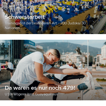
Schwerstarbeit
Trainingsdrill der besonderen Art - 700 Judoka/30
Nationen
Da waren es nur noch 479!
U18: Wögerer lässt Guayaquil aus