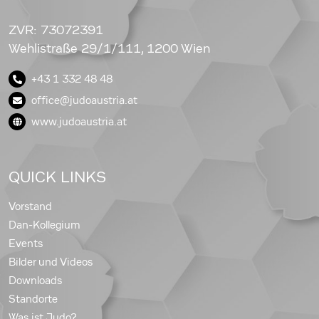
ZVR: 73072391
Wehlistraße 29/1/111, 1200 Wien
+43 1 332 48 48
office@judoaustria.at
www.judoaustria.at
QUICK LINKS
Vorstand
Dan-Kollegium
Events
Bilder und Videos
Downloads
Standorte
Was ist Judo?