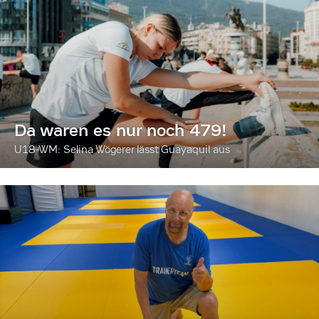
Da waren es nur noch 479!
U18-WM: Selina Wögerer lässt Guayaquil aus