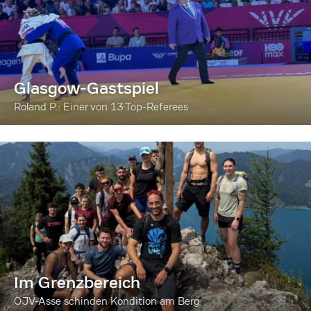
Glasgow-Gastspiel
Roland P.: Einer von 13 Top-Referees
Im Grenzbereich
ÖJV-Asse schinden Kondition am Berg