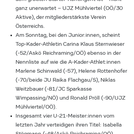
ganz unerwartet – UJZ Mühlviertel (OÖ/30
Aktive), der mitgliederstärkste Verein
Österreichs.
Am Sonntag, bei den Junior:innen, scheint
Top-Kader-Athletin Carina Klaus Sternwieser
(-52/Askö Reichraming/OÖ) ebenso in der
Nennliste auf wie die A-Kader-Athlet:innen
Marlene Schinwald (-57), Helene Rottenhofer
(-70/beide JU Raika Flachgau/S), Niklas
Weitzbauer (-81/JC Sparkasse
Wimpassing/NÖ) und Ronald Pröll (-90/UJZ
Mühlviertel/OÖ).
Insgesamt vier U-21-Meister:innen vom
letzten Jahr verteidigen ihren Titel: Isabella
Stögmann (-48/Askö Reichraming/OÖ),