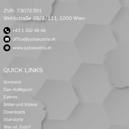
ZVR: 73072391
Wehlistraße 29/1/111, 1200 Wien
+43 1 332 48 48
office@judoaustria.at
www.judoaustria.at
QUICK LINKS
Vorstand
Dan-Kollegium
Events
Bilder und Videos
Downloads
Standorte
Was ist Judo?