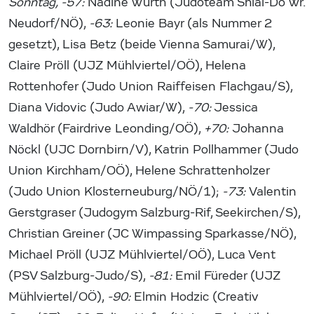
Sonntag, -57:
Nadine Wurth (Judoteam Shiai-Do Wr.
Neudorf/NÖ),
-63:
Leonie Bayr (als Nummer 2
gesetzt), Lisa Betz (beide Vienna Samurai/W),
Claire Pröll (UJZ Mühlviertel/OÖ), Helena
Rottenhofer (Judo Union Raiffeisen Flachgau/S),
Diana Vidovic (Judo Awiar/W),
-70:
Jessica
Waldhör (Fairdrive Leonding/OÖ),
+70:
Johanna
Nöckl (UJC Dornbirn/V), Katrin Pollhammer (Judo
Union Kirchham/OÖ), Helene Schrattenholzer
(Judo Union Klosterneuburg/NÖ/1);
-73:
Valentin
Gerstgraser (Judogym Salzburg-Rif, Seekirchen/S),
Christian Greiner (JC Wimpassing Sparkasse/NÖ),
Michael Pröll (UJZ Mühlviertel/OÖ), Luca Vent
(PSV Salzburg-Judo/S),
-81:
Emil Füreder (UJZ
Mühlviertel/OÖ),
-90:
Elmin Hodzic (Creativ