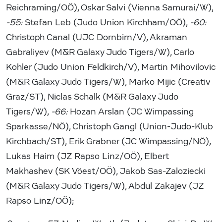
Reichraming/OÖ), Oskar Salvi (Vienna Samurai/W),
-55:
Stefan Leb (Judo Union Kirchham/OÖ),
-60:
Christoph Canal (UJC Dornbirn/V), Akraman
Gabraliyev (M&R Galaxy Judo Tigers/W), Carlo
Kohler (Judo Union Feldkirch/V), Martin Mihovilovic
(M&R Galaxy Judo Tigers/W), Marko Mijic (Creativ
Graz/ST), Niclas Schalk (M&R Galaxy Judo
Tigers/W),
-66:
Hozan Arslan (JC Wimpassing
Sparkasse/NÖ), Christoph Gangl (Union-Judo-Klub
Kirchbach/ST), Erik Grabner (JC Wimpassing/NÖ),
Lukas Haim (JZ Rapso Linz/OÖ), Elbert
Makhashev (SK Vöest/OÖ), Jakob Sas-Zaloziecki
(M&R Galaxy Judo Tigers/W), Abdul Zakajev (JZ
Rapso Linz/OÖ);