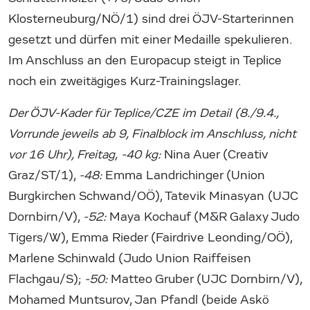
Klosterneuburg/NÖ/1) sind drei ÖJV-Starterinnen
gesetzt und dürfen mit einer Medaille spekulieren.
Im Anschluss an den Europacup steigt in Teplice
noch ein zweitägiges Kurz-Trainingslager.
Der ÖJV-Kader für Teplice/CZE im Detail (8./9.4.,
Vorrunde jeweils ab 9, Finalblock im Anschluss, nicht
vor 16 Uhr), Freitag,
-40 kg:
Nina Auer (Creativ
Graz/ST/1),
-48:
Emma Landrichinger (Union
Burgkirchen Schwand/OÖ), Tatevik Minasyan (UJC
Dornbirn/V),
-52:
Maya Kochauf (M&R Galaxy Judo
Tigers/W), Emma Rieder (Fairdrive Leonding/OÖ),
Marlene Schinwald (Judo Union Raiffeisen
Flachgau/S);
-50:
Matteo Gruber (UJC Dornbirn/V),
Mohamed Muntsurov, Jan Pfandl (beide Askö