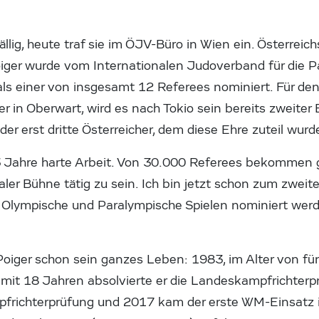
llig, heute traf sie im ÖJV-Büro in Wien ein. Österreich
iger wurde vom Internationalen Judoverband für die P
als einer von insgesamt 12 Referees nominiert. Für de
er in Oberwart, wird es nach Tokio sein bereits zweiter
 der erst dritte Österreicher, dem diese Ehre zuteil wurd
23 Jahre harte Arbeit. Von 30.000 Referees bekommen 
aler Bühne tätig zu sein. Ich bin jetzt schon zum zweit
ür Olympische und Paralympische Spielen nominiert werde
oiger schon sein ganzes Leben: 1983, im Alter von fün
 mit 18 Jahren absolvierte er die Landeskampfrichterp
frichterprüfung und 2017 kam der erste WM-Einsatz in