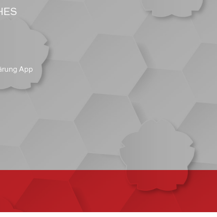
HES
ärung App