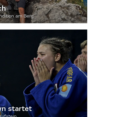
ch
dition am Berg
 startet
Kufstein