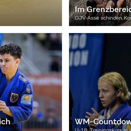
Im Grenzberei
ÖJV-Asse schinden Kon
ich
WM-Countdown
U-18: Trainingskurs in 