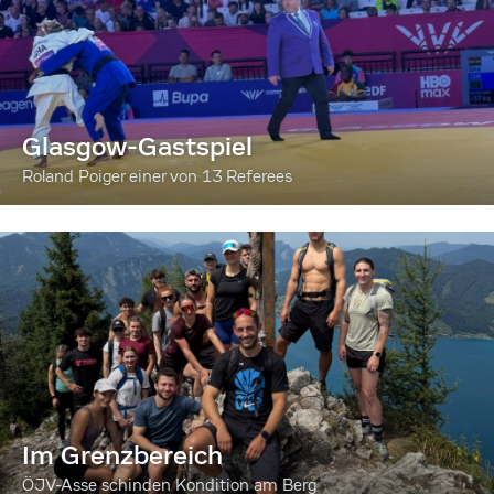
Glasgow-Gastspiel
Roland Poiger einer von 13 Referees
Im Grenzbereich
ÖJV-Asse schinden Kondition am Berg