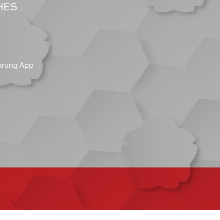
HES
ärung App