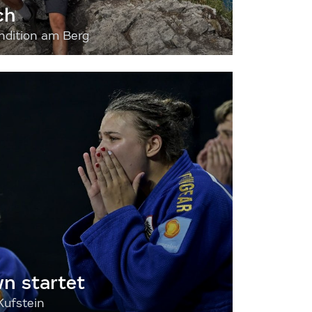
ch
dition am Berg
 startet
Kufstein