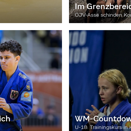
Im Grenzberei
ÖJV-Asse schinden Kon
ich
WM-Countdown
U-18: Trainingskurs in 