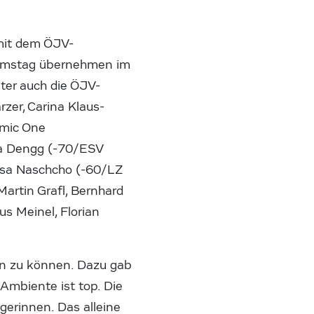
 mit dem ÖJV-
Samstag übernehmen im
er auch die ÖJV-
zer, Carina Klaus-
amic One
na Dengg (-70/ESV
ssa Naschcho (-60/LZ
Martin Grafl, Bernhard
us Meinel, Florian
en zu können. Dazu gab
Ambiente ist top. Die
egerinnen. Das alleine