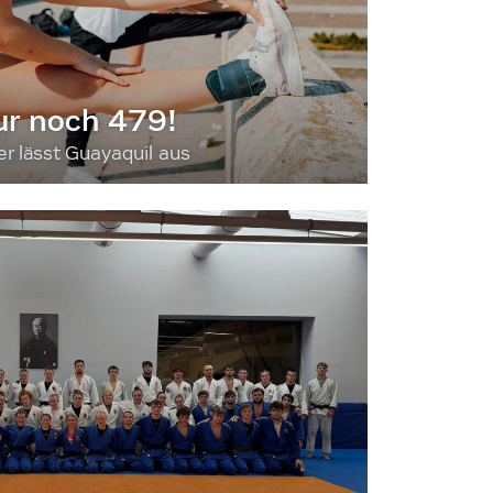
ur noch 479!
 lässt Guayaquil aus