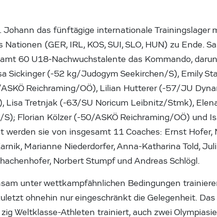
t. Johann das fünftägige internationale Trainingslager
s Nationen (GER, IRL, KOS, SUI, SLO, HUN) zu Ende. 
esamt 60 U18-Nachwuchstalente das Kommando, darunt
a Sickinger (-52 kg/Judogym Seekirchen/S), Emily Star
2/ASKÖ Reichraming/OÖ), Lilian Hutterer (-57/JU Dyn
, Lisa Tretnjak (-63/SU Noricum Leibnitz/Stmk), Ele
/S); Florian Kölzer (-50/ASKÖ Reichraming/OÖ) und I
ut werden sie von insgesamt 11 Coaches: Ernst Hofer, 
arnik, Marianne Niederdorfer, Anna-Katharina Told, Juli
achenhofer, Norbert Stumpf und Andreas Schlögl.
nsam unter wettkampfähnlichen Bedingungen trainier
uletzt ohnehin nur eingeschränkt die Gelegenheit. Das 
 zig Weltklasse-Athleten trainiert, auch zwei Olympiasi