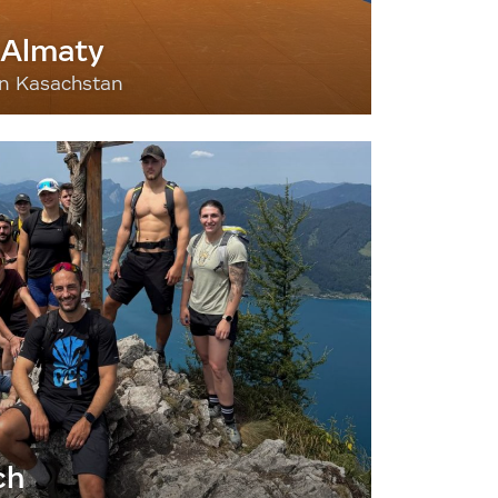
 Almaty
nn Kasachstan
ch