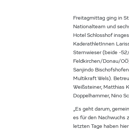
Freitagmittag ging in S
Nationalteam und sech
Hotel Schlosshof insg
KaderathletInnen Lariss
Sternwieser (beide -5
Feldkirchen/Donau/OÖ)
Sanjindo Bischofshofen
Multikraft Wels). Betre
Weißsteiner, Matthias K
Doppelhammer, Nino Sch
„Es geht darum, gemei
es für den Nachwuchs z
letzten Tage haben hier