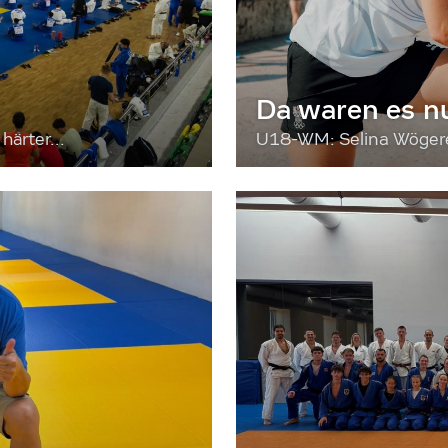
Da waren es n
härter...
U18-WM: Selina Wögerer