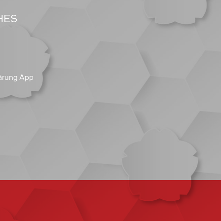
HES
ärung App