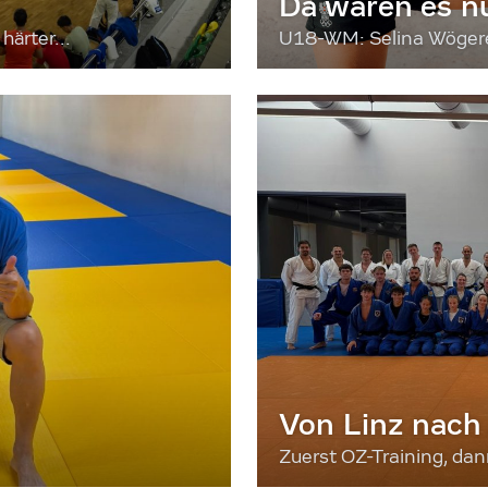
Da waren es n
härter...
U18-WM: Selina Wögerer
Von Linz nach
Zuerst OZ-Training, da