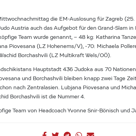
ittwochnachmittag die EM-Auslosung für Zagreb (25.
 Judo Austria auch das Aufgebot für den Grand-Slam in
rköpfige Team wurde genannt, – 48 kg: Katharina Tanz
jana Piovesana (LZ Hohenems/V), -70: Michaela Polle
achid Borchashvili (LZ Multikraft Wels/OÖ).
adschikistans Hauptstadt 436 Judoka aus 70 Nationen
iovesana und Borchashvili bleiben knapp zwei Tage Zei
chon nach Zentralasien. Lubjana Piovesana und Michae
chid Borchashvili ist die Nummer 4.
öpfige Team von Headcoach Yvonne Snir-Bönisch und J