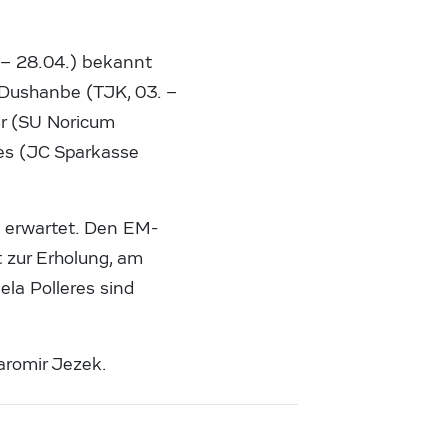
 – 28.04.) bekannt
 Dushanbe (TJK, 03. –
er (SU Noricum
res (JC Sparkasse
 erwartet. Den EM-
t zur Erholung, am
la Polleres sind
aromir Jezek.