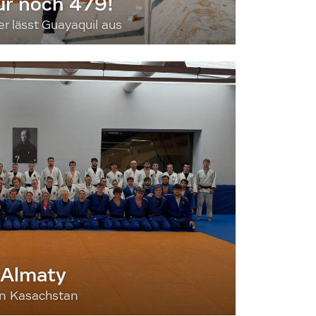
ur noch 479!
 lässt Guayaquil aus
 Almaty
nn Kasachstan