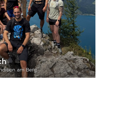
ch
dition am Berg