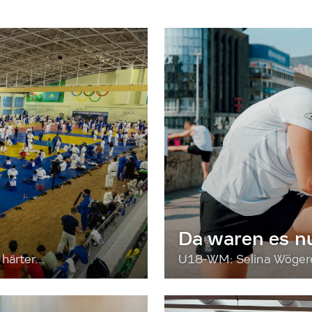
Da waren es n
härter...
U18-WM: Selina Wögerer