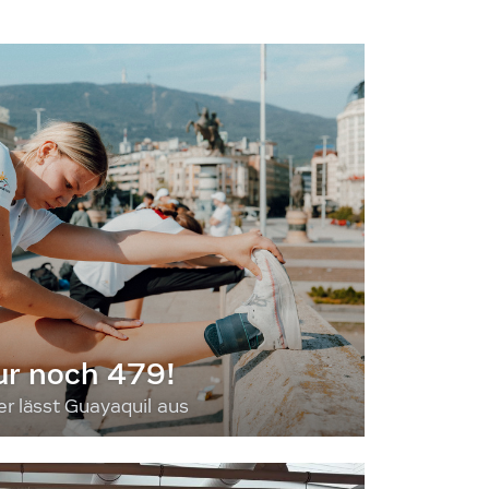
ur noch 479!
 lässt Guayaquil aus