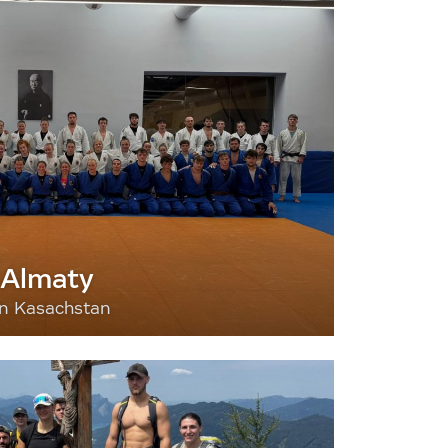
 Almaty
nn Kasachstan