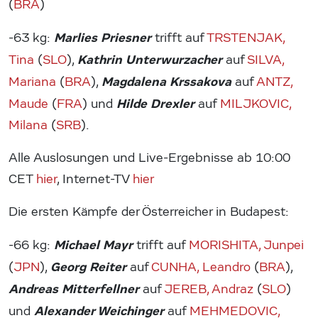
(
BRA
)
Marlies Priesner
-63 kg:
trifft auf
TRSTENJAK,
Kathrin Unterwurzacher
Tina
(
SLO
),
auf
SILVA,
Magdalena Krssakova
Mariana
(
BRA
),
auf
ANTZ,
Hilde Drexler
Maude
(
FRA
) und
auf
MILJKOVIC,
Milana
(
SRB
).
Alle Auslosungen und Live-Ergebnisse ab 10:00
CET
hier
, Internet-TV
hier
Die ersten Kämpfe der Österreicher in Budapest:
Michael Mayr
-66 kg:
trifft auf
MORISHITA, Junpei
Georg Reiter
(
JPN
),
auf
CUNHA, Leandro
(
BRA
),
Andreas Mitterfellner
auf
JEREB, Andraz
(
SLO
)
Alexander Weichinger
und
auf
MEHMEDOVIC,