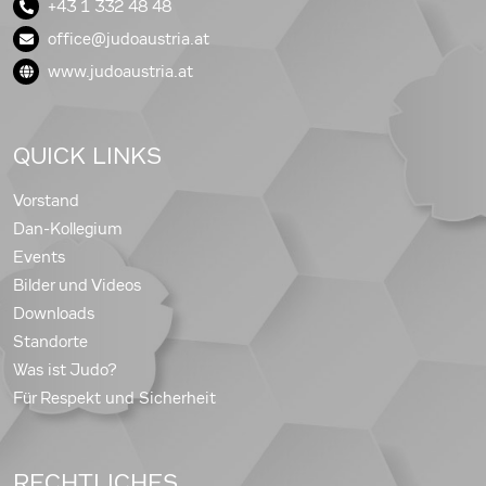
+43 1 332 48 48
office@judoaustria.at
www.judoaustria.at
QUICK LINKS
Vorstand
Dan-Kollegium
Events
Bilder und Videos
Downloads
Standorte
Was ist Judo?
Für Respekt und Sicherheit
RECHTLICHES