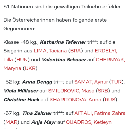
51 Nationen sind die gewaltigen Teilnehmerfelder.
Die Österreicherinnen haben folgende erste
Gegnerinnen:
Katharina Taferner
Klasse -48 kg:,
trifft auf die
Siegerin aus
LIMA, Taciana
(
BRA
) und
ERDELYI,
Valentina Schauer
Lilla
(
HUN
) und
auf
CHERNYAK,
Maryna
(
UKR
)
Anna Dengg
-52 kg:
trifft auf
SAMAT, Aynur
(
TUR
),
Viola Müllauer
auf
SMILJKOVIC, Masa
(
SRB
) und
Christine Huck
auf
KHARITONOVA, Anna
(
RUS
)
Tina Zeltner
-57 kg:
trifft auf
AIT ALI, Fatima Zahra
Anja Mayr
(
MAR
) und
auf
QUADROS, Ketleyn