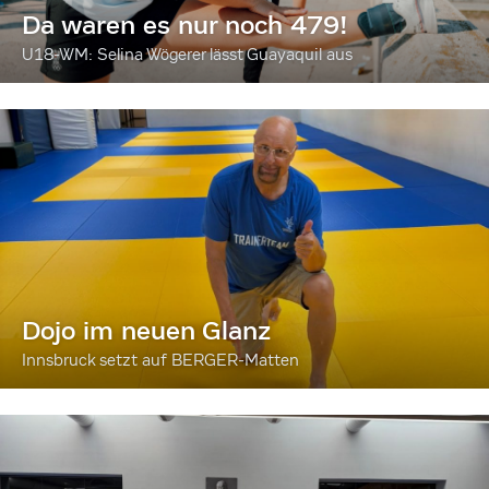
Da waren es nur noch 479!
U18-WM: Selina Wögerer lässt Guayaquil aus
Dojo im neuen Glanz
Innsbruck setzt auf BERGER-Matten