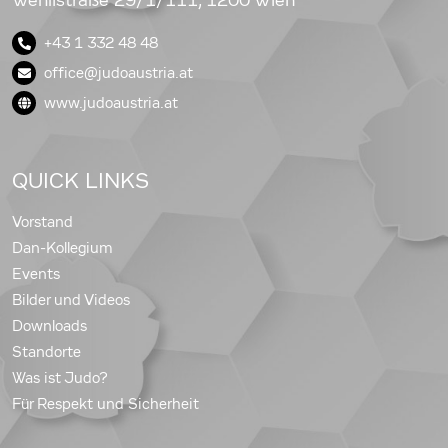
Wehlistraße 29/1/111, 1200 Wien
+43 1 332 48 48
office@judoaustria.at
www.judoaustria.at
QUICK LINKS
Vorstand
Dan-Kollegium
Events
Bilder und Videos
Downloads
Standorte
Was ist Judo?
Für Respekt und Sicherheit