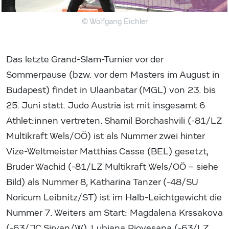
© Wolfgang Eichler
Das letzte Grand-Slam-Turnier vor der
Sommerpause (bzw. vor dem Masters im August in
Budapest) findet in Ulaanbatar (MGL) von 23. bis
25. Juni statt. Judo Austria ist mit insgesamt 6
Athlet:innen vertreten. Shamil Borchashvili (-81/LZ
Multikraft Wels/OÖ) ist als Nummer zwei hinter
Vize-Weltmeister Matthias Casse (BEL) gesetzt,
Bruder Wachid (-81/LZ Multikraft Wels/OÖ – siehe
Bild) als Nummer 8, Katharina Tanzer (-48/SU
Noricum Leibnitz/ST) ist im Halb-Leichtgewicht die
Nummer 7. Weiters am Start: Magdalena Krssakova
(-63/JC Sirvan/W), Lubjana Piovesana (-63/LZ