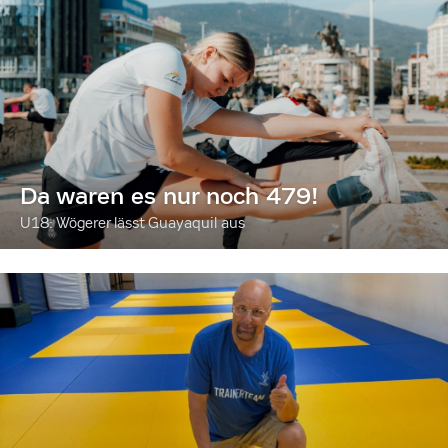
Da waren es nur noch 479!
U18: Wögerer lässt Guayaquil aus