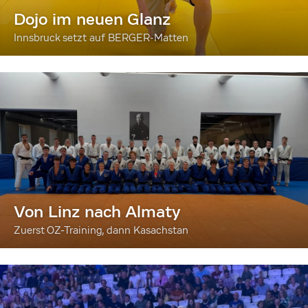
Dojo im neuen Glanz
Innsbruck setzt auf BERGER-Matten
Von Linz nach Almaty
Zuerst OZ-Training, dann Kasachstan