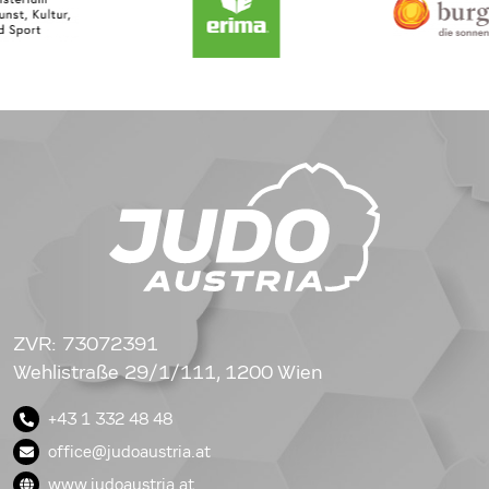
ZVR: 73072391
Wehlistraße 29/1/111, 1200 Wien
+43 1 332 48 48
office@judoaustria.at
www.judoaustria.at