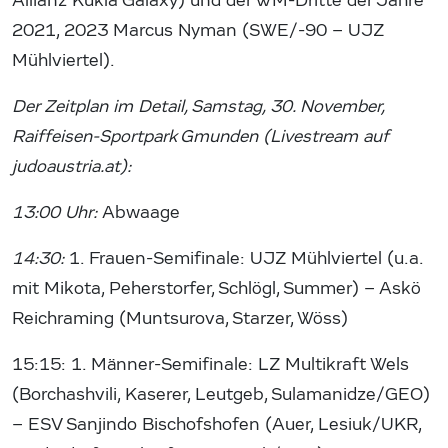
Allianz Kukla Galaxy) und der WM-Dritte der Jahre
2021, 2023 Marcus Nyman (SWE/-90 – UJZ
Mühlviertel).
Der Zeitplan im Detail, Samstag, 30. November,
Raiffeisen-Sportpark Gmunden (Livestream auf
judoaustria.at):
13:00 Uhr:
Abwaage
14:30:
1. Frauen-Semifinale: UJZ Mühlviertel (u.a.
mit Mikota, Peherstorfer, Schlögl, Summer) – Askö
Reichraming (Muntsurova, Starzer, Wöss)
15:15: 1. Männer-Semifinale: LZ Multikraft Wels
(Borchashvili, Kaserer, Leutgeb, Sulamanidze/GEO)
– ESV Sanjindo Bischofshofen (Auer, Lesiuk/UKR,