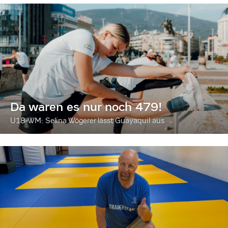
Da waren es nur noch 479!
U18-WM: Selina Wögerer lässt Guayaquil aus