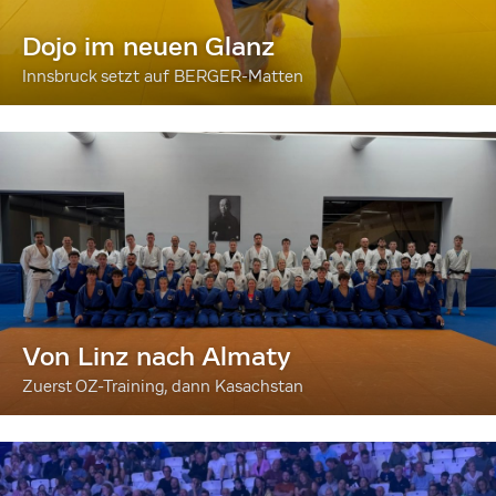
Dojo im neuen Glanz
Innsbruck setzt auf BERGER-Matten
Von Linz nach Almaty
Zuerst OZ-Training, dann Kasachstan