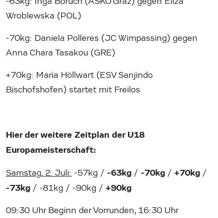
-63kg: Inga Boruch (ASKÖ Graz) gegen Eliza
Wroblewska (POL)
-70kg: Daniela Polleres (JC Wimpassing) gegen
Anna Chara Tasakou (GRE)
+70kg: Maria Höllwart (ESV Sanjindo
Bischofshofen) startet mit Freilos
Hier der weitere Zeitplan der U18
Europameisterschaft:
-63kg
-70kg
+70kg
Samstag, 2. Juli:
-57kg /
/
/
/
-73kg
+90kg
/ -81kg / -90kg /
09:30 Uhr Beginn der Vorrunden, 16:30 Uhr