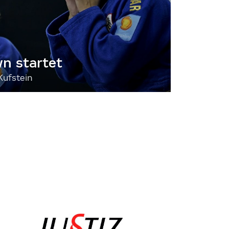
 startet
Kufstein