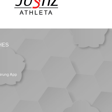
HES
ärung App