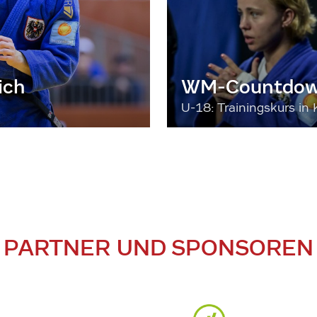
ich
WM-Countdown
U-18: Trainingskurs in 
PARTNER UND SPONSOREN