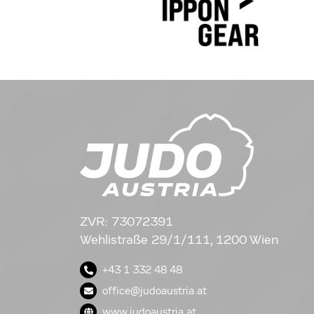
ZVR: 73072391
Wehlistraße 29/1/111, 1200 Wien
+43 1 332 48 48
office@judoaustria.at
www.judoaustria.at