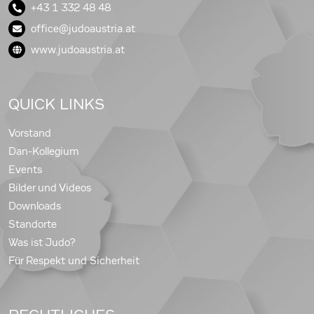
+43 1 332 48 48
office@judoaustria.at
www.judoaustria.at
QUICK LINKS
Vorstand
Dan-Kollegium
Events
Bilder und Videos
Downloads
Standorte
Was ist Judo?
Für Respekt und Sicherheit