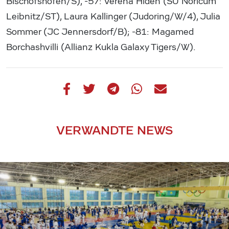
Bischofshofen/S), -57: Verena Hiden (SU Noricum
Leibnitz/ST), Laura Kallinger (Judoring/W/4), Julia
Sommer (JC Jennersdorf/B); -81: Magamed
Borchashvilli (Allianz Kukla Galaxy Tigers/W).
VERWANDTE NEWS