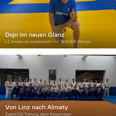
Dojo im neuen Glanz
LZ Innsbruck modernisiert mit BERGER-Matten
Von Linz nach Almaty
Zuerst OZ-Training, dann Kasachstan