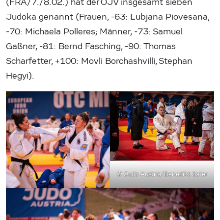
(FRA/7./8.02.) hat der ÖJV insgesamt sieben
Judoka genannt (Frauen, -63: Lubjana Piovesana,
-70: Michaela Polleres; Männer, -73: Samuel
Gaßner, -81: Bernd Fasching, -90: Thomas
Scharfetter, +100: Movli Borchashvilli, Stephan
Hegyi).
© Judo Austria/Benedikt Safer