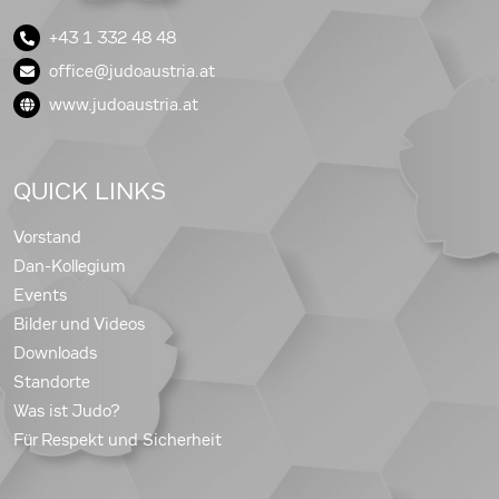
+43 1 332 48 48
office@judoaustria.at
www.judoaustria.at
QUICK LINKS
Vorstand
Dan-Kollegium
Events
Bilder und Videos
Downloads
Standorte
Was ist Judo?
Für Respekt und Sicherheit