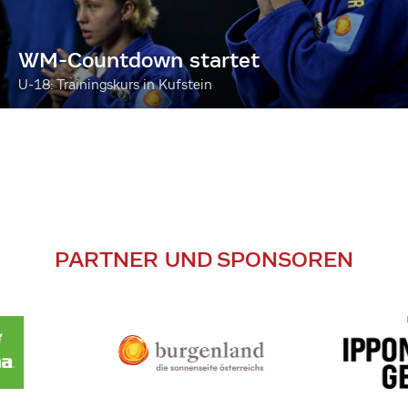
WM-Countdown startet
U-18: Trainingskurs in Kufstein
PARTNER UND SPONSOREN