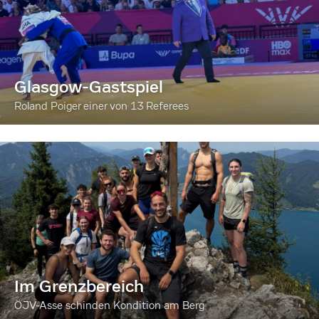
Glasgow-Gastspiel
Roland Poiger einer von 13 Referees
Im Grenzbereich
ÖJV-Asse schinden Kondition am Berg