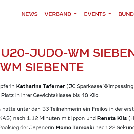
NEWS
VERBAND
EVENTS
BUND
 U20-JUDO-WM SIEBE
-WM SIEBENTE
Katharina Taferner
mpferin
(JC Sparkasse Wimpassing) 
Platz in ihrer Gewichtsklasse bis 48 Kilo.
n hatte unter den 33 Teilnehmerin ein Freilos in der er
Renata Kiis
KAS) nach 1:12 Minuten mit Ippon und
(H
Momo Tamoaki
Poolsieg der Japanerin
nach 22 Sekund