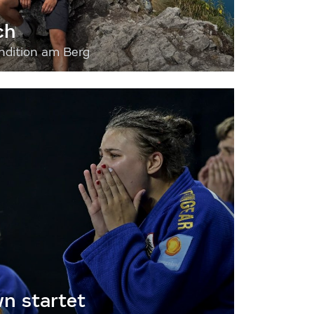
ch
dition am Berg
 startet