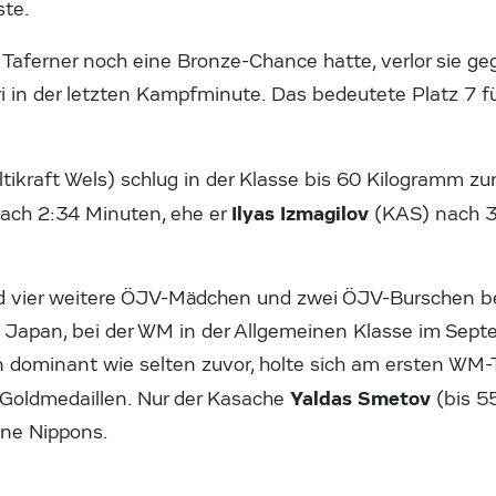
te.
er Taferner noch eine Bronze-Chance hatte, verlor sie g
 in der letzten Kampfminute. Das bedeutete Platz 7 fü
tikraft Wels) schlug in der Klasse bis 60 Kilogramm z
Ilyas Izmagilov
ach 2:34 Minuten, ehe er
(KAS) nach 3
.
nd vier weitere ÖJV-Mädchen und zwei ÖJV-Burschen b
. Japan, bei der WM in der Allgemeinen Klasse im Sept
n dominant wie selten zuvor, holte sich am ersten WM-
Yaldas Smetov
n Goldmedaillen. Nur der Kasache
(bis 5
hne Nippons.