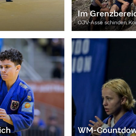
Im Grenzberei
ÖJV-Asse schinden Kon
ich
WM-Countdown