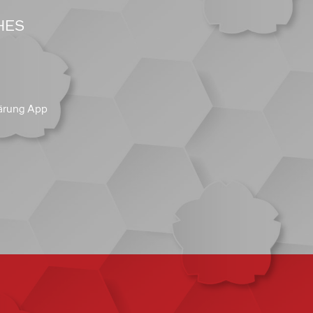
HES
ärung App