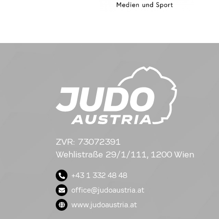
ZVR: 73072391
Wehlistraße 29/1/111, 1200 Wien
+43 1 332 48 48
office@judoaustria.at
www.judoaustria.at