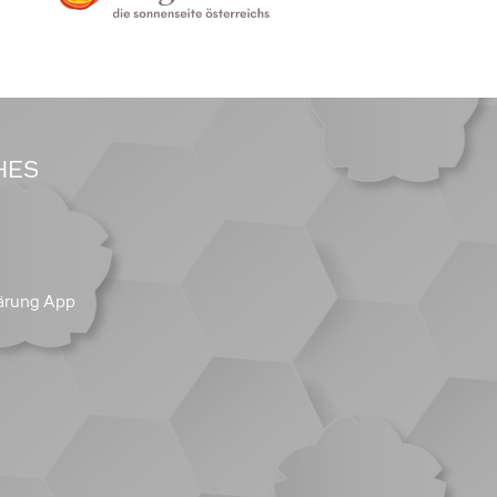
HES
ärung App