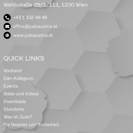
Wehlistraße 29/1/111, 1200 Wien
+43 1 332 48 48
office@judoaustria.at
www.judoaustria.at
QUICK LINKS
Vorstand
Dan-Kollegium
Events
Bilder und Videos
Downloads
Standorte
Was ist Judo?
Für Respekt und Sicherheit