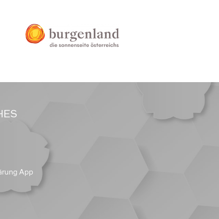
HES
ärung App