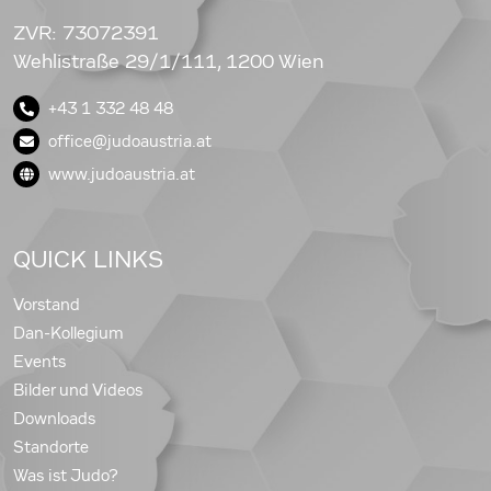
ZVR: 73072391
Wehlistraße 29/1/111, 1200 Wien
+43 1 332 48 48
office@judoaustria.at
www.judoaustria.at
QUICK LINKS
Vorstand
Dan-Kollegium
Events
Bilder und Videos
Downloads
Standorte
Was ist Judo?