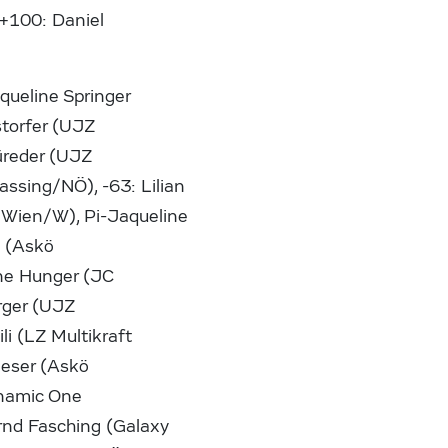
 +100: Daniel
cqueline Springer
torfer (UJZ
üreder (UJZ
assing/NÖ), -63: Lilian
 Wien/W), Pi-Jaqueline
s (Askö
ene Hunger (JC
rger (UJZ
i (LZ Multikraft
ieser (Askö
ynamic One
rnd Fasching (Galaxy