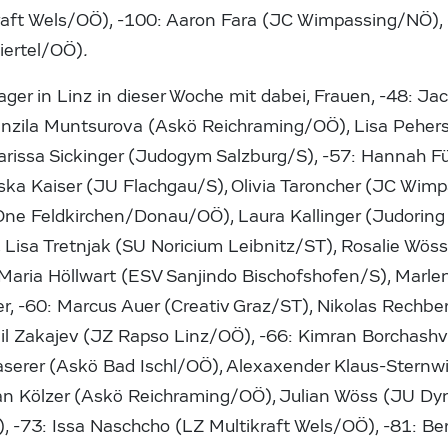
kraft Wels/OÖ), -100: Aaron Fara (JC Wimpassing/NÖ),
iertel/OÖ)
.
ager in Linz in dieser Woche mit dabei, Frauen, -48: Ja
nzila Muntsurova (Askö Reichraming/OÖ), Lisa Pehers
Larissa Sickinger (Judogym Salzburg/S), -57: Hannah F
ska Kaiser (JU Flachgau/S), Olivia Taroncher (JC Wimp
ne Feldkirchen/Donau/OÖ), Laura Kallinger (Judoring
 Lisa Tretnjak (SU Noricium Leibnitz/ST), Rosalie Wös
Maria Höllwart (ESV Sanjindo Bischofshofen/S), Marl
 -60: Marcus Auer (Creativ Graz/ST), Nikolas Rechbe
il Zakajev (JZ Rapso Linz/OÖ), -66: Kimran Borchashvil
serer (Askö Bad Ischl/OÖ), Alexaxender Klaus-Sternw
ian Kölzer (Askö Reichraming/OÖ), Julian Wöss (JU D
 -73: Issa Naschcho (LZ Multikraft Wels/OÖ), -81: Be