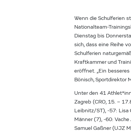
Wenn die Schulferien s
Nationalteam-Training
Dienstag bis Donnersta
sich, dass eine Reihe v
Schulferien naturgemäß
Kraftkammer und Traini
eröffnet. „Ein bessere
Bönisch, Sportdirektor 
Unter den 41 Athlet*in
Zagreb (CRO, 15. – 17.
Leibnitz/ST), -57: Lis
Männer (7), -60: Vache
Samuel Gaßner (UJZ Müh