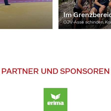
Im Grenzberei
ÖJV-Asse schinden Kon
PARTNER UND SPONSOREN