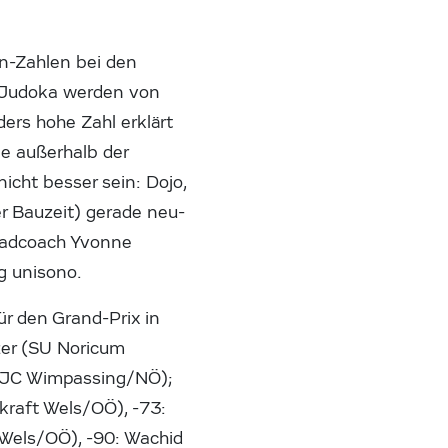
en-Zahlen bei den
 Judoka werden von
ers hohe Zahl erklärt
ie außerhalb der
cht besser sein: Dojo,
r Bauzeit) gerade neu-
Headcoach Yvonne
g unisono.
r den Grand-Prix in
zer (SU Noricum
 (JC Wimpassing/NÖ);
raft Wels/OÖ), -73:
 Wels/OÖ), -90: Wachid