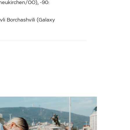
lneukirchen/OÖ), -90:
i Borchashvili (Galaxy