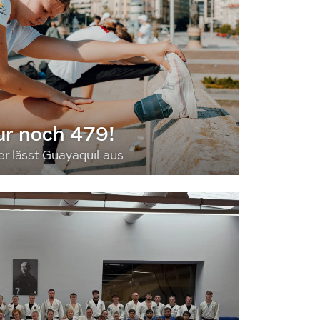
ur noch 479!
 lässt Guayaquil aus