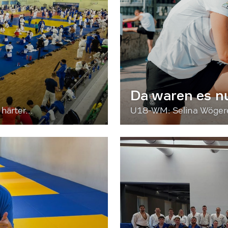
Da waren es n
härter...
U18-WM: Selina Wögerer