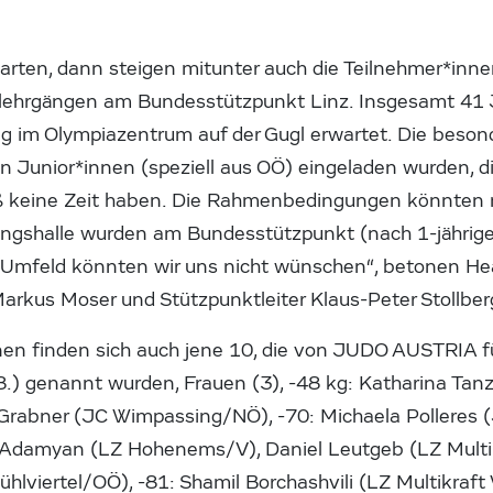
tarten, dann steigen mitunter auch die Teilnehmer*inn
slehrgängen am Bundesstützpunkt Linz. Insgesamt 41
g im Olympiazentrum auf der Gugl erwartet. Die besond
on Junior*innen (speziell aus OÖ) eingeladen wurden, d
 keine Zeit haben. Die Rahmenbedingungen könnten ni
ngshalle wurden am Bundesstützpunkt (nach 1-jährige
s Umfeld könnten wir uns nicht wünschen“, betonen 
Markus Moser und Stützpunktleiter Klaus-Peter Stollber
nen finden sich auch jene 10, die von JUDO AUSTRIA fü
8.) genannt wurden, Frauen (3), -48 kg: Katharina Tan
a Grabner (JC Wimpassing/NÖ), -70: Michaela Polleres
 Adamyan (LZ Hohenems/V), Daniel Leutgeb (LZ Multik
lviertel/OÖ), -81: Shamil Borchashvili (LZ Multikraft