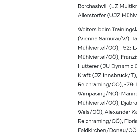
Borchashvili (LZ Multi
Allerstorfer (UJZ Mühlv
Weiters beim Trainingsl
(Vienna Samurai/W), Ta
Mühlviertel/OÖ), -52: 
Mühlviertel/OÖ), Franzi
Hutterer (JU Dynamic O
Kraft (JZ Innsbruck/T),
Reichraming/OÖ), -78: 
Wimpasing/NÖ); Männer,
Mühlviertel/OÖ), Djabra
Wels/OÖ), Alexander Ka
Reichraming/OÖ), Flor
Feldkirchen/Donau/OÖ),