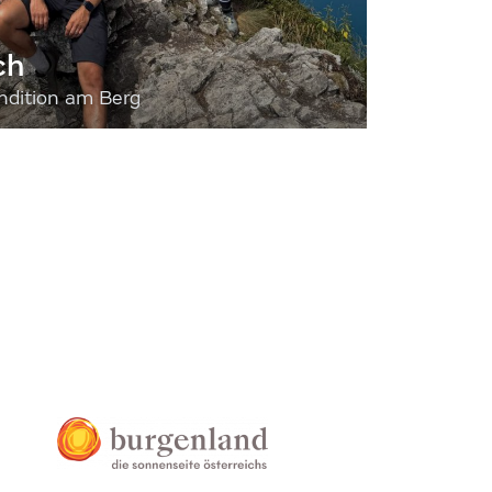
ch
dition am Berg