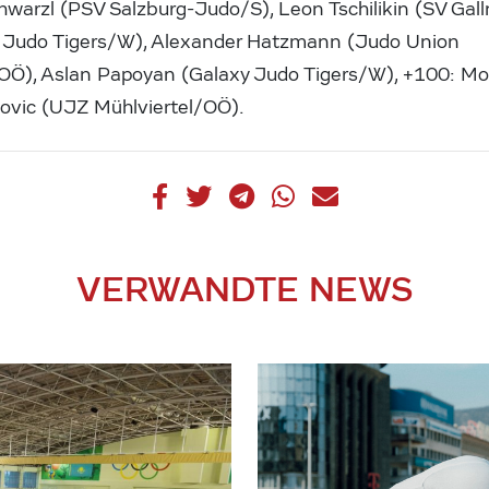
hwarzl (PSV Salzburg-Judo/S), Leon Tschilikin (SV Gal
 Judo Tigers/W), Alexander Hatzmann (Judo Union
), Aslan Papoyan (Galaxy Judo Tigers/W), +100: Movl
ovic (UJZ Mühlviertel/OÖ).
VERWANDTE NEWS