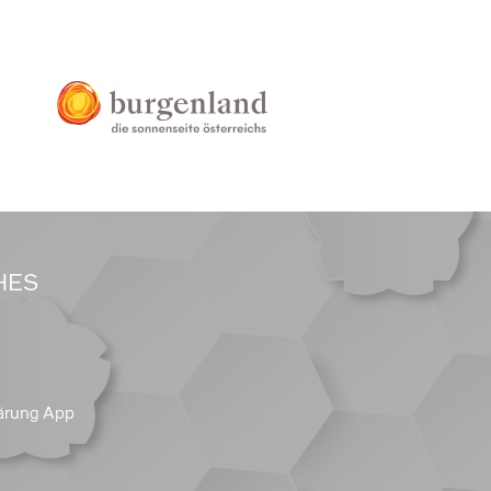
HES
ärung App