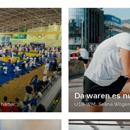
Da waren es n
härter...
U18-WM: Selina Wögerer