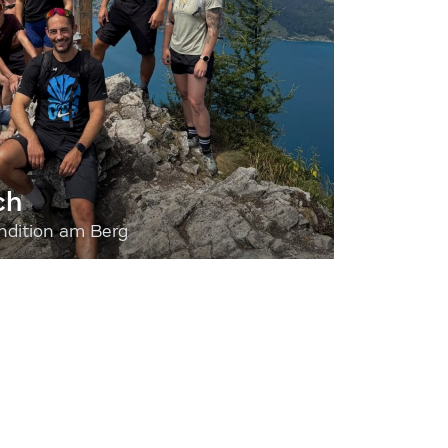
ch
dition am Berg