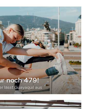
ur noch 479!
 lässt Guayaquil aus