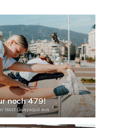
ur noch 479!
 lässt Guayaquil aus