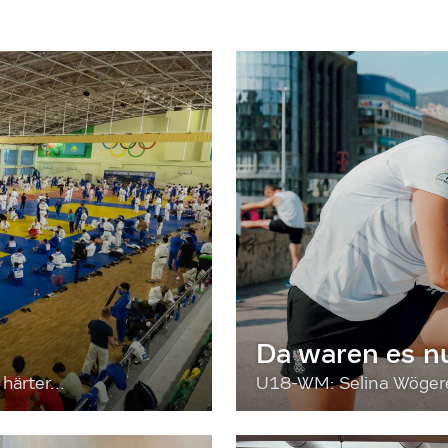
Da waren es n
härter...
U18-WM: Selina Wögerer