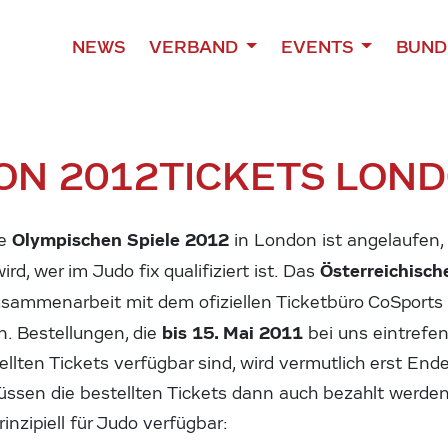
NEWS
VERBAND
EVENTS
BUND
ON 2012
TICKETS LOND
Olympischen Spiele 2012
ie
in London ist angelaufen
Österreichisc
rd, wer im Judo fix qualifiziert ist. Das
usammenarbeit mit dem ofiziellen Ticketbüro CoSports d
bis 15. Mai 2011
. Bestellungen, die
bei uns eintrefen
ellten Tickets verfügbar sind, wird vermutlich erst En
ssen die bestellten Tickets dann auch bezahlt werden
inzipiell für Judo verfügbar: