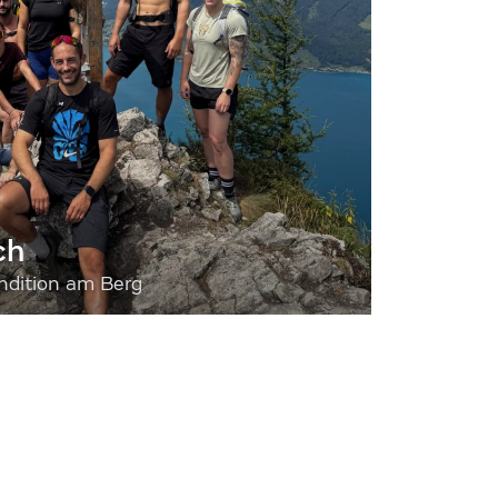
ch
dition am Berg