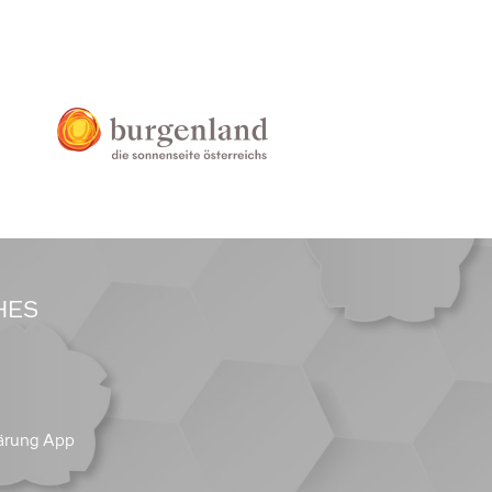
HES
ärung App