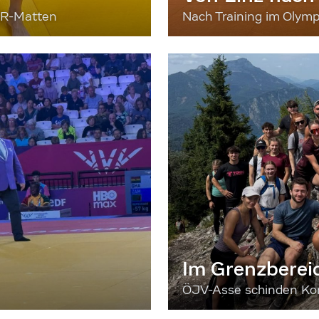
ER-Matten
Nach Training im Olymp
Im Grenzberei
ÖJV-Asse schinden Kon