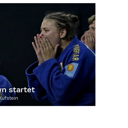
 startet
Kufstein