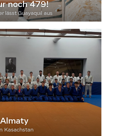
ur noch 479!
 lässt Guayaquil aus
 Almaty
nn Kasachstan