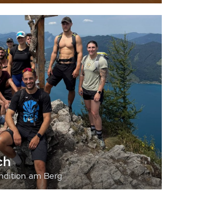
ch
dition am Berg