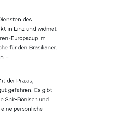
 Diensten des
kt in Linz und widmet
ioren-Europacup im
he für den Brasilianer.
on –
t der Praxis,
gut gefahren. Es gibt
ne Snir-Bönisch und
 eine persönliche