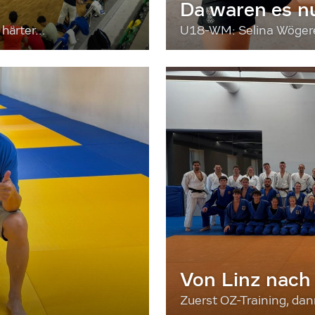
Da waren es n
härter...
U18-WM: Selina Wögerer
Von Linz nach
Zuerst OZ-Training, da