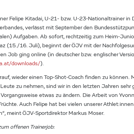
er Felipe Kitadai, U-21- bzw. U-23-Nationaltrainer in
erbandes, verlässt mit September den Bundesstützpun
nalen) Aufgaben. Ab sofort, rechtzeitig zum Heim-Jun
az (15./16. Juli), beginnt der ÖJV mit der Nachfolgesuc
en Job ging online (in deutscher bzw. englischer Versi
ia.at/downloads/
).
arauf, wieder einen Top-Shot-Coach finden zu können. Mi
 Leute zu nehmen, sind wir in den letzten Jahren sehr 
r Vorgangsweise etwas zu ändern. Die Arbeit von Yvon
rüchte. Auch Felipe hat bei vielen unserer Athlet:innen
en“, meint ÖJV-Sportdirektor Markus Moser.
zum offenen Trainerjob: