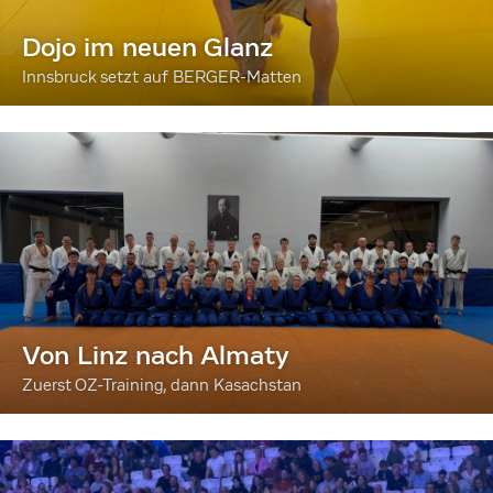
Dojo im neuen Glanz
Innsbruck setzt auf BERGER-Matten
Von Linz nach Almaty
Zuerst OZ-Training, dann Kasachstan