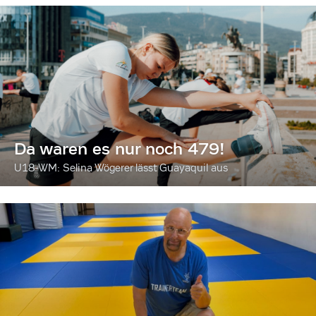
Da waren es nur noch 479!
U18-WM: Selina Wögerer lässt Guayaquil aus