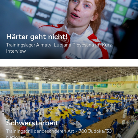
Härter geht nicht!
Trainingslager Almaty: Lubjana Piovesana im Kurz-
Interview
Schwerstarbeit
Trainingsdrill der besonderen Art - 700 Judoka/30
Nationen