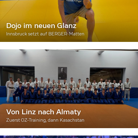
Dojo im neuen Glanz
Innsbruck setzt auf BERGER-Matten
Von Linz nach Almaty
Zuerst OZ-Training, dann Kasachstan