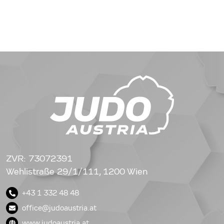
ZVR: 73072391
Wehlistraße 29/1/111, 1200 Wien
+43 1 332 48 48
office@judoaustria.at
www.judoaustria.at