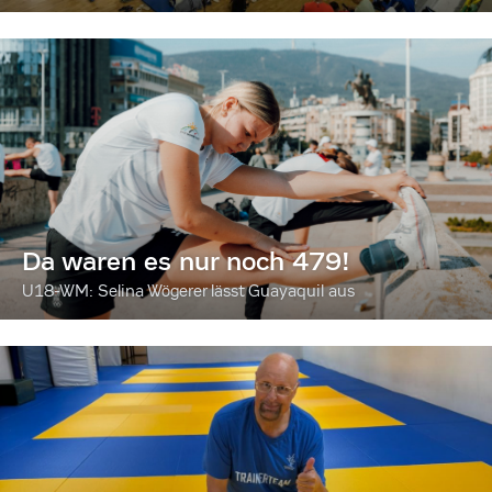
Da waren es nur noch 479!
U18-WM: Selina Wögerer lässt Guayaquil aus