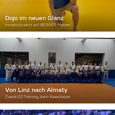
Dojo im neuen Glanz
Innsbruck setzt auf BERGER-Matten
Von Linz nach Almaty
Zuerst OZ-Training, dann Kasachstan