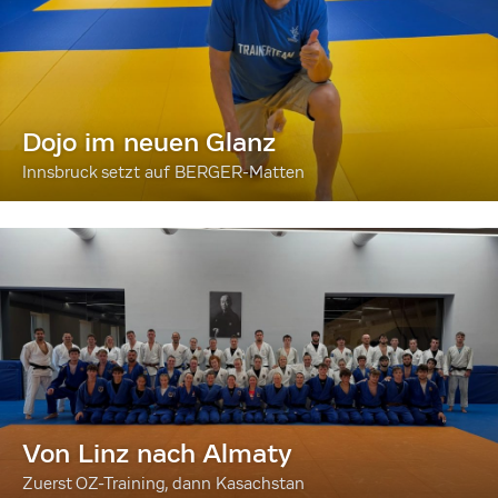
Dojo im neuen Glanz
Innsbruck setzt auf BERGER-Matten
Von Linz nach Almaty
Zuerst OZ-Training, dann Kasachstan