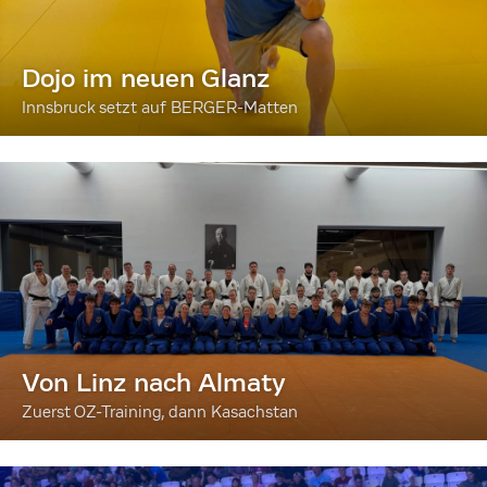
Dojo im neuen Glanz
Innsbruck setzt auf BERGER-Matten
Von Linz nach Almaty
Zuerst OZ-Training, dann Kasachstan