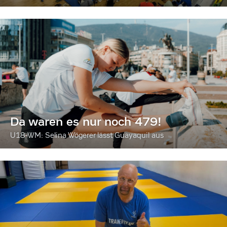
Da waren es nur noch 479!
U18-WM: Selina Wögerer lässt Guayaquil aus