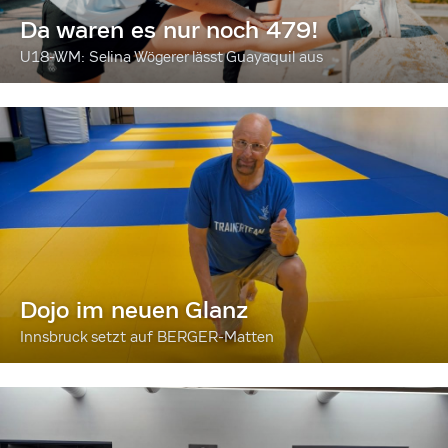
Da waren es nur noch 479!
U18-WM: Selina Wögerer lässt Guayaquil aus
Dojo im neuen Glanz
Innsbruck setzt auf BERGER-Matten