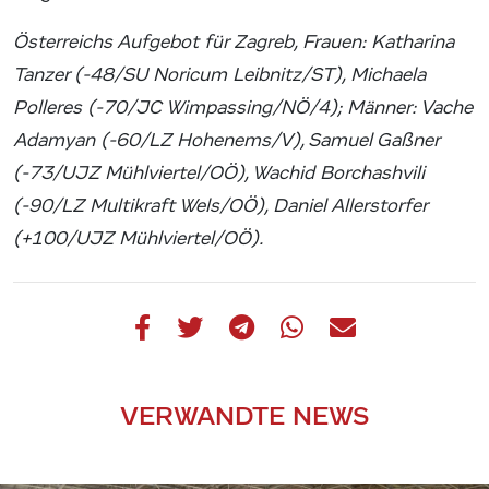
Österreichs Aufgebot für Zagreb, Frauen: Katharina
Tanzer (-48/SU Noricum Leibnitz/ST), Michaela
Polleres (-70/JC Wimpassing/NÖ/4); Männer: Vache
Adamyan (-60/LZ Hohenems/V), Samuel Gaßner
(-73/UJZ Mühlviertel/OÖ), Wachid Borchashvili
(-90/LZ Multikraft Wels/OÖ), Daniel Allerstorfer
(+100/UJZ Mühlviertel/OÖ).
VERWANDTE NEWS