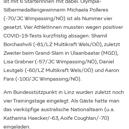
ist mit 6 StarterInnen mit dabei. Olympia-
Silbermedaillengewinnerin Michaela Polleres
(-70/JC Wimpassing/NÖ) ist als Nummer vier
gesetzt. Vier AthletInnen mussten wegen positiver
COVID-19-Tests kurzfristig absagen: Shamil
Borchashvili (-81/LZ Multikraft Wels/OÖ), zuletzt
Zweiter beim Grand-Slam in Ulaanbaatar (MGD),
Lisa Grabner (-57/JC Wimpassing/NÖ), Daniel
Leutgeb (-60/LZ Multikraft Wels/OÖ) und Aaron
Fara (-100/JC Wimpassing/NÖ).
Am Bundesstützpunkt in Linz wurden zuletzt noch
vier Trainingstage eingelegt. Als Gäste hatte man
das vierköpfige australische Nationalteam (u.a.
Katharina Haecker/-63, Aoife Coughlan/-70)
eingeladen.