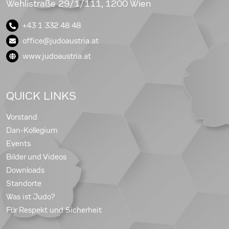
Wehlistraße 29/1/111, 1200 Wien
+43 1 332 48 48
office@judoaustria.at
www.judoaustria.at
QUICK LINKS
Vorstand
Dan-Kollegium
Events
Bilder und Videos
Downloads
Standorte
Was ist Judo?
Für Respekt und Sicherheit