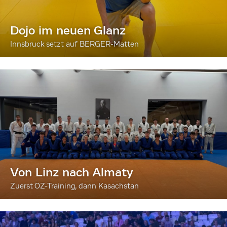
Dojo im neuen Glanz
Innsbruck setzt auf BERGER-Matten
Von Linz nach Almaty
Zuerst OZ-Training, dann Kasachstan