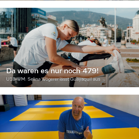
Da waren es nur noch 479!
U18-WM: Selina Wögerer lässt Guayaquil aus